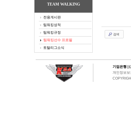
TEAM WALKING
Sketchbook5, 스케치북5
Sketchbook5, 스케치북5
전용게시판
팀워킹성적
팀워킹규정
검색
팀워킹선수 프로필
토탈리그소식
기업은행 | (
개인정보보
COPYRIGHT(