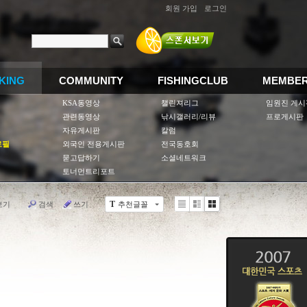
회원 가입
로그인
KING
COMMUNITY
FISHINGCLUB
MEMBE
KSA동영상
챌린져리그
임원진 게시
관련동영상
낚시갤러리/리뷰
프로게시판
자유게시판
칼럼
로필
외국인 전용게시판
전국동호회
묻고답하기
소셜네트워크
토너먼트리포트
보기
검색
쓰기
추천글꼴
T
Li
Zi
G
st
n
al
e
le
r
y