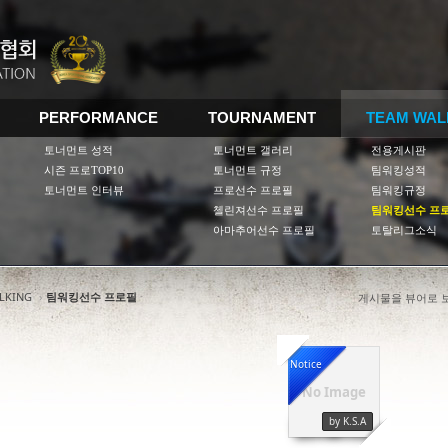
PERFORMANCE
TOURNAMENT
TEAM WAL
토너먼트 성적
토너먼트 갤러리
전용게시판
시즌 프로TOP10
토너먼트 규정
팀워킹성적
토너먼트 인터뷰
프로선수 프로필
팀워킹규정
첼린져선수 프로필
팀워킹선수 프
아마추어선수 프로필
토탈리그소식
LKING
›
팀워킹선수 프로필
게시물을 뷰어로 
Notice
No Image
by K.S.A