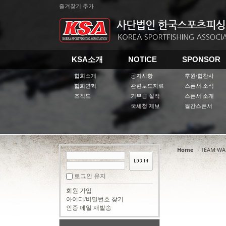
즐겨찾기 추가
KSA소개
NOTICE
SPONSOR
협회소개
공지사항
후원/협찬사
협회연혁
관련보도자료
스폰서 소식
조직도
기부금 실적
스폰서 소개
국세청 제보
월간스폰서
Home
›
TEAM WA
Sketchbook5, 스케치북5
Sketchbook5, 스케치북5
로그인 유지
회원 가입
아이디/비밀번호 찾기
인증 메일 재발송