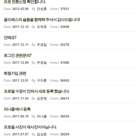
프로 전환신청 확인합니다.
Date
2012.02.09
By
안성훈
Views
37921
골드배스의 슬픔을 함께해 주셔서 감사드립니다!
Date
2011.12.13
By
조재호
Views
32948
안돼요?
Date
2011.12.11
By
주경일
Views
35278
로그인 관련문의?
Date
2011.12.09
By
주경일
Views
31080
회원가입 관련
Date
2011.12.01
By
구자훈
Views
36942
프로필 수정이 안되서 새로 등록 했습니다.
Date
2011.11.03
By
김준영
Views
36615
피나클 배너 등록
Date
2011.09.19
By
피나클
Views
38556
프로필 사진이 재사진이아님니다.
Date
2011.07.07
By
김상윤
Views
38204