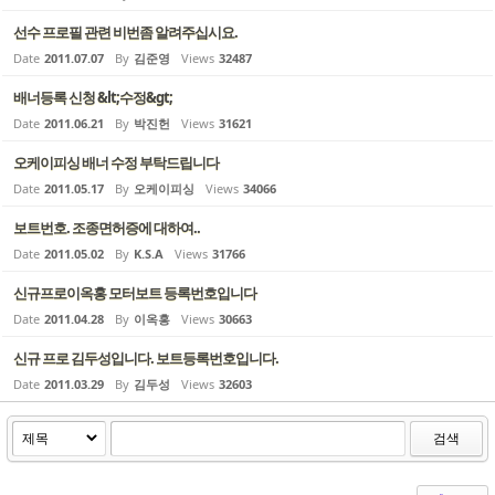
선수 프로필 관련 비번좀 알려주십시요.
Date
2011.07.07
By
김준영
Views
32487
배너등록 신청 &lt;수정&gt;
Date
2011.06.21
By
박진헌
Views
31621
오케이피싱 배너 수정 부탁드립니다
Date
2011.05.17
By
오케이피싱
Views
34066
보트번호. 조종면허증에 대하여..
Date
2011.05.02
By
K.S.A
Views
31766
신규프로이옥홍 모터보트 등록번호입니다
Date
2011.04.28
By
이옥홍
Views
30663
신규 프로 김두성입니다. 보트등록번호입니다.
Date
2011.03.29
By
김두성
Views
32603
검색