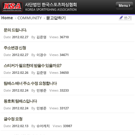
Menu
Sketchbook5, 스케치북5
Sketchbook5, 스케치북5
쓰기
Home
›
COMMUNITY
›
묻고답하기
문의 드립니다.
Date
2012.02.27
By
김준영
Views
36710
주소변경 신청
Sketchbook5, 스케치북5
Sketchbook5, 스케치북5
Date
2012.02.27
By
이경수
Views
34671
스티커가 필요한데 받을수 있을까요?
Date
2012.02.26
By
김준영
Views
34650
팀배스 배너 주소 수정 요청합니다
Date
2012.02.24
By
민병준
Views
33233
동호회 팀배스입니다
Date
2012.02.24
By
민병준
Views
33127
글수정 요청
Date
2012.02.13
By
슈어캐치
Views
33987